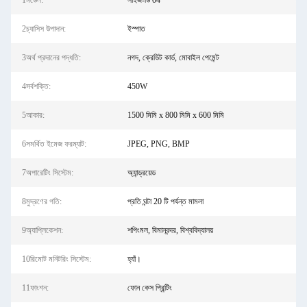
1মডেল:
সাইজ-ডি 04
2চ্যাসিস উপাদান:
ইস্পাত
3অর্থ প্রদানের পদ্ধতি:
নগদ, ক্রেডিট কার্ড, মোবাইল পেমেন্ট
4সর্বশক্তি:
450W
5আকার:
1500 মিমি x 800 মিমি x 600 মিমি
6সমর্থিত ইমেজ ফরম্যাট:
JPEG, PNG, BMP
7অপারেটিং সিস্টেম:
অ্যান্ড্রয়েড
8মুদ্রণের গতি:
প্রতি ঘন্টা 20 টি পর্যন্ত মামলা
9অ্যাপ্লিকেশন:
শপিংমল, বিমানবন্দর, বিশ্ববিদ্যালয়
10রিমোট মনিটরিং সিস্টেম:
হ্যাঁ।
11ফাংশন:
ফোন কেস প্রিন্টিং