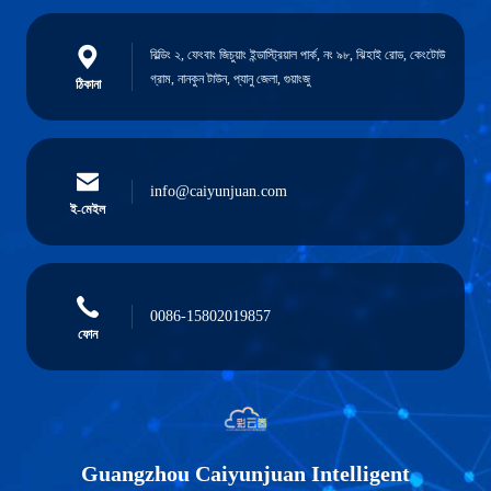
বিল্ডিং ২, ফেংবাং জিচুয়াং ইন্ডাস্ট্রিয়াল পার্ক, নং ৯৮, ঝিহাই রোড, কেংটোউ
গ্রাম, নানকুন টাউন, প্যানু জেলা, গুয়াংজু
ঠিকানা
info@caiyunjuan.com
ই-মেইল
0086-15802019857
ফোন
Guangzhou Caiyunjuan Intelligent