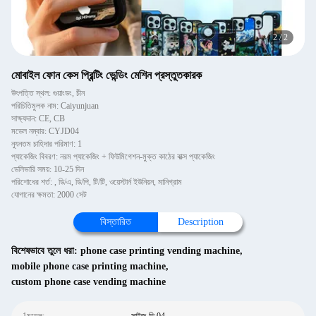
2
/
2
মোবাইল ফোন কেস প্রিন্টিং ভেন্ডিং মেশিন প্রস্তুতকারক
উৎপত্তি স্থল: গুয়াংডং, চীন
পরিচিতিমুলক নাম: Caiyunjuan
সাক্ষ্যদান: CE, CB
মডেল নম্বার: CYJD04
ন্যূনতম চাহিদার পরিমাণ: 1
প্যাকেজিং বিবরণ: নরম প্যাকেজিং + ফিউমিগেশন-মুক্ত কাঠের বাক্স প্যাকেজিং
ডেলিভারি সময়: 10-25 দিন
পরিশোধের শর্ত: , ডি/এ, ডি/পি, টি/টি, ওয়েস্টার্ন ইউনিয়ন, মানিগ্রাম
যোগানের ক্ষমতা: 2000 সেট
বিস্তারিত
Description
বিশেষভাবে তুলে ধরা:
phone case printing vending machine
,
mobile phone case printing machine
,
custom phone case vending machine