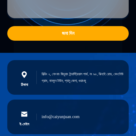
জমা দিন
বিল্ডিং ২, ফেংবাং জিচুয়াং ইন্ডাস্ট্রিয়াল পার্ক, নং ৯৮, ঝিহাই রোড, কেংটোউ
গ্রাম, নানকুন টাউন, প্যানু জেলা, গুয়াংজু
ঠিকানা
info@caiyunjuan.com
ই-মেইল