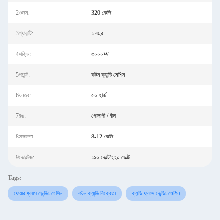
2ওজন:
320 কেজি
3গ্যারান্টি:
১ বছর
4শক্তি:
৩০০০W
5পয়েন্ট:
কটন ক্যান্ডি মেশিন
6ঘনত্ব:
৫০ হার্জ
7রঙ:
গোলাপী / নীল
8সক্ষমতা:
8-12 কেজি
9ভোল্টেজ:
১১০ ভোল্ট/২২০ ভোল্ট
Tags:
ফেয়ার ফ্লাস ভেন্ডিং মেশিন
কটন ক্যান্ডি বিক্রেতা
ক্যান্ডি ফ্লাস ভেন্ডিং মেশিন