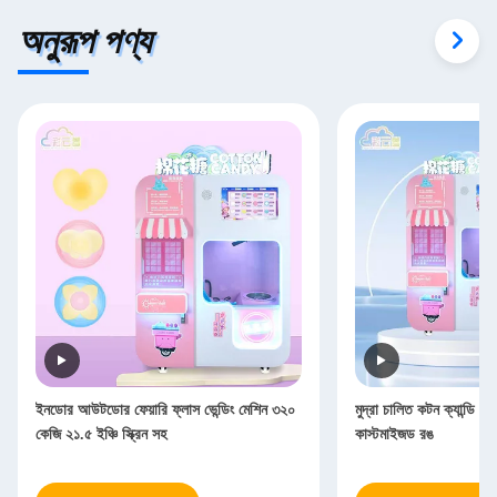
অনুরূপ পণ্য
ইনডোর আউটডোর ফেয়ারি ফ্লাস ভেন্ডিং মেশিন ৩২০
মুদ্রা চালিত কটন ক্যান্ডি 
কেজি ২১.৫ ইঞ্চি স্ক্রিন সহ
কাস্টমাইজড রঙ