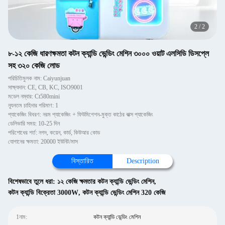
2
/
2
৮-১২ কেজি ধারণক্ষমতা কটন ক্যান্ডি ভেন্ডিং মেশিন ৩০০০ ওয়াট এলসিডি ডিসপ্লে
সহ ৩২০ কেজি লোড
পরিচিতিমুলক নাম: Caiyunjuan
সাক্ষ্যদান: CE, CB, KC, ISO9001
মডেল নম্বার: Ct580mini
ন্যূনতম চাহিদার পরিমাণ: 1
প্যাকেজিং বিবরণ: নরম প্যাকেজিং + ফিউমিগেশন-মুক্ত কাঠের বাক্স প্যাকেজিং
ডেলিভারি সময়: 10-25 দিন
পরিশোধের শর্ত: নগদ, কয়েন, কার্ড, কিউআর কোড
যোগানের ক্ষমতা: 20000 ইউনিট/মাস
বিস্তারিত
Description
বিশেষভাবে তুলে ধরা:
১২ কেজি ক্ষমতার কটন ক্যান্ডি ভেন্ডিং মেশিন
,
কটন ক্যান্ডি বিক্রেতা 3000W
,
কটন ক্যান্ডি ভেন্ডিং মেশিন 320 কেজি
1নাম:
কটন ক্যান্ডি ভেন্ডিং মেশিন