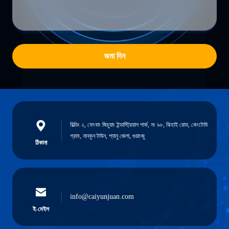
জমা দিন
বিল্ডিং ২, ফেংবাং জিচুয়াং ইন্ডাস্ট্রিয়াল পার্ক, নং ৯৮, ঝিহাই রোড, কেংটোউ
গ্রাম, নানকুন টাউন, প্যানু জেলা, গুয়াংজু
ঠিকানা
info@caiyunjuan.com
ই-মেইল