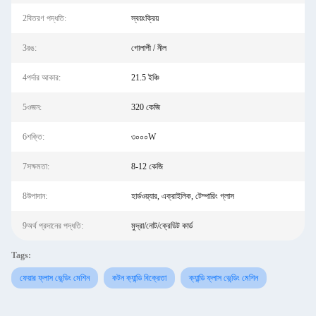
2বিতরণ পদ্ধতি:
স্বয়ংক্রিয়
3রঙ:
গোলাপী / নীল
4পর্দার আকার:
21.5 ইঞ্চি
5ওজন:
320 কেজি
6শক্তি:
৩০০০W
7সক্ষমতা:
8-12 কেজি
8উপাদান:
হার্ডওয়্যার, এক্রাইলিক, টেম্পারিং গ্লাস
9অর্থ প্রদানের পদ্ধতি:
মুদ্রা/নোট/ক্রেডিট কার্ড
Tags:
ফেয়ার ফ্লাস ভেন্ডিং মেশিন
কটন ক্যান্ডি বিক্রেতা
ক্যান্ডি ফ্লাস ভেন্ডিং মেশিন