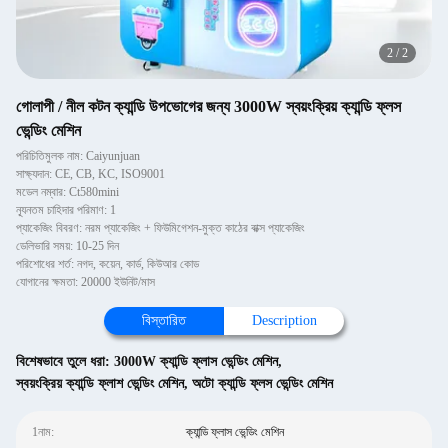
2
/
2
গোলাপী / নীল কটন ক্যান্ডি উপভোগের জন্য 3000W স্বয়ংক্রিয় ক্যান্ডি ফ্লস
ভেন্ডিং মেশিন
পরিচিতিমুলক নাম: Caiyunjuan
সাক্ষ্যদান: CE, CB, KC, ISO9001
মডেল নম্বার: Ct580mini
ন্যূনতম চাহিদার পরিমাণ: 1
প্যাকেজিং বিবরণ: নরম প্যাকেজিং + ফিউমিগেশন-মুক্ত কাঠের বাক্স প্যাকেজিং
ডেলিভারি সময়: 10-25 দিন
পরিশোধের শর্ত: নগদ, কয়েন, কার্ড, কিউআর কোড
যোগানের ক্ষমতা: 20000 ইউনিট/মাস
বিস্তারিত
Description
বিশেষভাবে তুলে ধরা:
3000W ক্যান্ডি ফ্লাস ভেন্ডিং মেশিন
,
স্বয়ংক্রিয় ক্যান্ডি ফ্লাশ ভেন্ডিং মেশিন
,
অটো ক্যান্ডি ফ্লস ভেন্ডিং মেশিন
1নাম:
ক্যান্ডি ফ্লাস ভেন্ডিং মেশিন