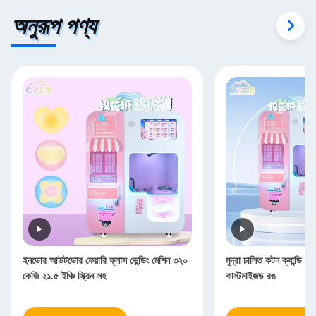
অনুরূপ পণ্য
ইনডোর আউটডোর ফেয়ারি ফ্লাস ভেন্ডিং মেশিন ৩২০
মুদ্রা চালিত কটন ক্যান্ডি 
কেজি ২১.৫ ইঞ্চি স্ক্রিন সহ
কাস্টমাইজড রঙ