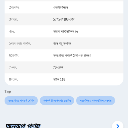
2প্রদর্শন:
এলসিডি স্ক্রিন
3মাত্রা:
57*54*193 সেমি
4রঙ:
সাদা বা কাস্টমাইজড রঙ
5গরম করার পদ্ধতি:
গরম বায়ু সঞ্চালন
6বৈশিষ্ট্য:
স্বয়ংক্রিয় পপকর্ন তৈরি এবং বিতরণ
7ওজন:
70 কেজি
8মডেল:
সাইজ 118
Tags:
স্বয়ংক্রিয় পপকর্ন মেশিন
পপকর্ন ডিসপেনসার মেশিন
স্বয়ংক্রিয় পপকর্ন ডিসপেনসার
অনুরূপ পণ্য