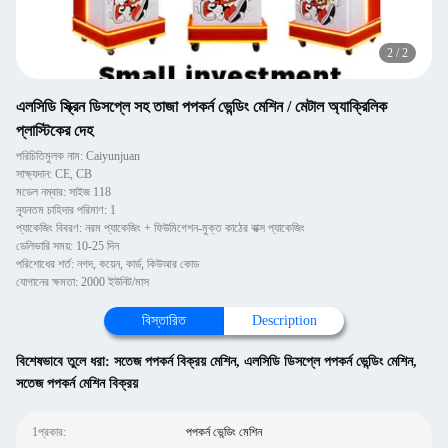
2
/
2
এলসিডি স্ক্রিন ডিসপ্লে সহ তাজা পপকর্ন ভেন্ডিং মেশিন / মেটাল অ্যাক্রিলিক
প্লাস্টিকের দেহ
পরিচিতিমুলক নাম: Caiyunjuan
সাক্ষ্যদান: CE, CB
মডেল নম্বার: সাইজ 118
ন্যূনতম চাহিদার পরিমাণ: 1
প্যাকেজিং বিবরণ: নরম প্যাকেজিং + ফিউমিগেশন-মুক্ত কাঠের বাক্স প্যাকেজিং
ডেলিভারি সময়: 10-25 দিন
পরিশোধের শর্ত: নগদ, কয়েন, কার্ড, কিউআর কোড
যোগানের ক্ষমতা: 2000 ইউনিট/মাস
বিস্তারিত
Description
বিশেষভাবে তুলে ধরা:
সতেজ পপকর্ন বিক্রয় মেশিন
,
এলসিডি ডিসপ্লে পপকর্ন ভেন্ডিং মেশিন
,
সতেজ পপকর্ন মেশিন বিক্রয়
1প্রকার:
পপকর্ন ভেন্ডিং মেশিন