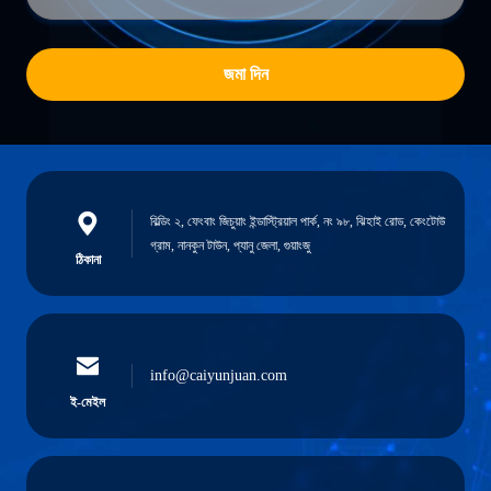
জমা দিন
বিল্ডিং ২, ফেংবাং জিচুয়াং ইন্ডাস্ট্রিয়াল পার্ক, নং ৯৮, ঝিহাই রোড, কেংটোউ
গ্রাম, নানকুন টাউন, প্যানু জেলা, গুয়াংজু
ঠিকানা
info@caiyunjuan.com
ই-মেইল