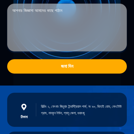
জমা দিন
বিল্ডিং ২, ফেংবাং জিচুয়াং ইন্ডাস্ট্রিয়াল পার্ক, নং ৯৮, ঝিহাই রোড, কেংটোউ
গ্রাম, নানকুন টাউন, প্যানু জেলা, গুয়াংজু
ঠিকানা