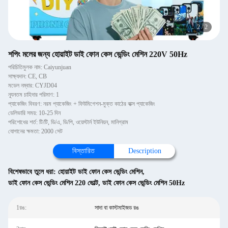
2
/
2
শপিং মলের জন্য হোয়াইট ডাই ফোন কেস ভেন্ডিং মেশিন 220V 50Hz
পরিচিতিমুলক নাম: Caiyunjuan
সাক্ষ্যদান: CE, CB
মডেল নম্বার: CYJD04
ন্যূনতম চাহিদার পরিমাণ: 1
প্যাকেজিং বিবরণ: নরম প্যাকেজিং + ফিউমিগেশন-মুক্ত কাঠের বাক্স প্যাকেজিং
ডেলিভারি সময়: 10-25 দিন
পরিশোধের শর্ত: টি/টি, ডি/এ, ডি/পি, ওয়েস্টার্ন ইউনিয়ন, মানিগ্রাম
যোগানের ক্ষমতা: 2000 সেট
বিস্তারিত
Description
বিশেষভাবে তুলে ধরা:
হোয়াইট ডাই ফোন কেস ভেন্ডিং মেশিন
,
ডাই ফোন কেস ভেন্ডিং মেশিন 220 ভোল্ট
,
ডাই ফোন কেস ভেন্ডিং মেশিন 50Hz
1রঙ:
সাদা বা কাস্টমাইজড রঙ