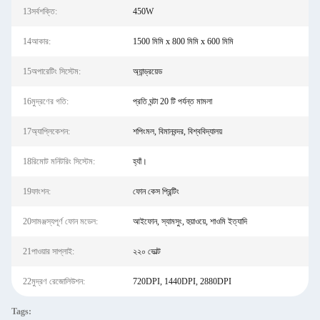
13সর্বশক্তি:
450W
14আকার:
1500 মিমি x 800 মিমি x 600 মিমি
15অপারেটিং সিস্টেম:
অ্যান্ড্রয়েড
16মুদ্রণের গতি:
প্রতি ঘন্টা 20 টি পর্যন্ত মামলা
17অ্যাপ্লিকেশন:
শপিংমল, বিমানবন্দর, বিশ্ববিদ্যালয়
18রিমোট মনিটরিং সিস্টেম:
হ্যাঁ।
19ফাংশন:
ফোন কেস প্রিন্টিং
20সামঞ্জস্যপূর্ণ ফোন মডেল:
আইফোন, স্যামসুং, হুয়াওয়ে, শাওমি ইত্যাদি
21পাওয়ার সাপ্লাই:
২২০ ভোল্ট
22মুদ্রণ রেজোলিউশন:
720DPI, 1440DPI, 2880DPI
Tags: