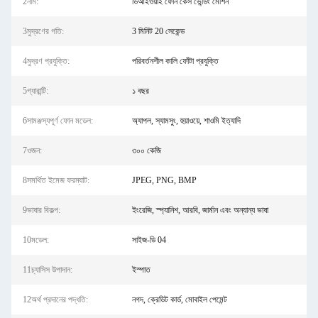
2নাম:
ডিআইওয়াই ফোন কেস ভেন্ডিং মেশিন
3মুদ্রণের গতি:
3 মিনিট 20 সেকেন্ড
4মুদ্রণ প্রযুক্তি:
পরিবর্তনশীল কালি ফোঁটা প্রযুক্তি
5গ্যারান্টি:
১ বছর
6সামঞ্জস্যপূর্ণ ফোন মডেল:
অ্যাপল, স্যামসুং, হুয়াওয়ে, শাওমি ইত্যাদি
7ওজন:
৩০০ কেজি
8সমর্থিত ইমেজ ফরম্যাট:
JPEG, PNG, BMP
9ভাষার বিকল্প:
ইংরেজি, স্প্যানিশ, আরবি, জার্মান এবং অন্যান্য ভাষা
10মডেল:
সাইজ-ডি 04
11চ্যাসিস উপাদান:
ইস্পাত
12অর্থ প্রদানের পদ্ধতি:
নগদ, ক্রেডিট কার্ড, মোবাইল পেমেন্ট