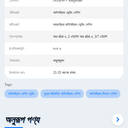
2উপাদান:
স্টেইনলেস + অ্যালুমিনিয়াম
3কীওয়ার্ড:
আইসক্রিম ভেন্ডিং মেশিন
4কীওয়ার্ড:
স্বয়ংক্রিয় আইসক্রিম ভেন্ডিং মেশিন
5কম্প্রেসার:
আর 404 এ, 2 এইচপি/ আর 404 এ, 3/7 এইচপি
6রেফ্রিজারেন্ট:
৪০৪ এ
7কারখানা:
কায়ুনজুয়ান
8খাবারের ধরন:
21-35 ধরনের খাবার
Tags:
আইসক্রিম মেশিন ভেন্ডিং
মুদ্রা পরিচালিত আইসক্রিম মেশিন
আইসক্রিম বিতরণ মেশিন
অনুরূপ পণ্য