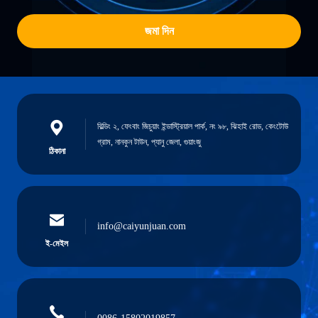
জমা দিন
বিল্ডিং ২, ফেংবাং জিচুয়াং ইন্ডাস্ট্রিয়াল পার্ক, নং ৯৮, ঝিহাই রোড, কেংটোউ
গ্রাম, নানকুন টাউন, প্যানু জেলা, গুয়াংজু
ঠিকানা
info@caiyunjuan.com
ই-মেইল