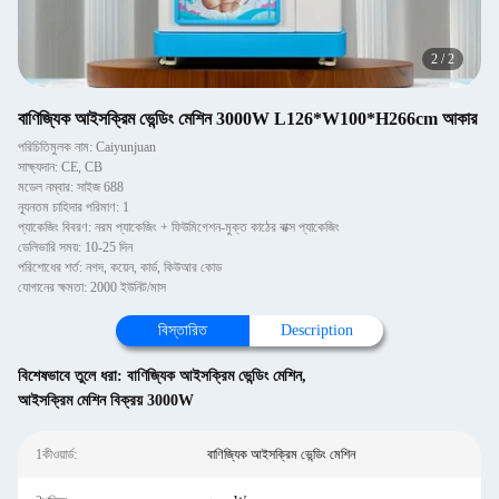
2
/
2
বাণিজ্যিক আইসক্রিম ভেন্ডিং মেশিন 3000W L126*W100*H266cm আকার
পরিচিতিমুলক নাম: Caiyunjuan
সাক্ষ্যদান: CE, CB
মডেল নম্বার: সাইজ 688
ন্যূনতম চাহিদার পরিমাণ: 1
প্যাকেজিং বিবরণ: নরম প্যাকেজিং + ফিউমিগেশন-মুক্ত কাঠের বাক্স প্যাকেজিং
ডেলিভারি সময়: 10-25 দিন
পরিশোধের শর্ত: নগদ, কয়েন, কার্ড, কিউআর কোড
যোগানের ক্ষমতা: 2000 ইউনিট/মাস
বিস্তারিত
Description
বিশেষভাবে তুলে ধরা:
বাণিজ্যিক আইসক্রিম ভেন্ডিং মেশিন
,
আইসক্রিম মেশিন বিক্রয় 3000W
1কীওয়ার্ড:
বাণিজ্যিক আইসক্রিম ভেন্ডিং মেশিন