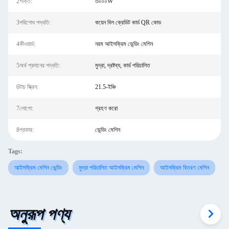
2শক্তি:
৩০০০W
3পরিশোধ পদ্ধতি:
কয়েন বিল ক্রেডিট কার্ড QR কোড
4কীওয়ার্ড:
নরম আইসক্রিম ভেন্ডিং মেশিন
5অর্থ প্রদানের পদ্ধতি:
মুদ্রা, দ্রষ্টব্য, কার্ড পরিচালিত
6টাচ স্ক্রিন:
21.5-ইঞ্চি
7লোগো:
গ্রহণ করো
8প্রকার:
ভেন্ডিং মেশিন
Tags:
আইসক্রিম মেশিন ভেন্ডিং
মুদ্রা পরিচালিত আইসক্রিম মেশিন
আইসক্রিম বিতরণ মেশিন
অনুরূপ পণ্য