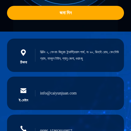
জমা দিন
বিল্ডিং ২, ফেংবাং জিচুয়াং ইন্ডাস্ট্রিয়াল পার্ক, নং ৯৮, ঝিহাই রোড, কেংটোউ
গ্রাম, নানকুন টাউন, প্যানু জেলা, গুয়াংজু
ঠিকানা
info@caiyunjuan.com
ই-মেইল