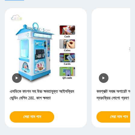
এসডিকে ফাংশন সহ উচ্চ ক্ষমতাযুক্ত আইসক্রিম
কমপ্যাক্ট সহজ অপারেট আইসক
ভেন্ডিং মেশিন 28L কাপ ক্ষমতা
স্বয়ংক্রিয় লোগো গ্রহণ
সেরা দাম পান
সেরা দাম পান