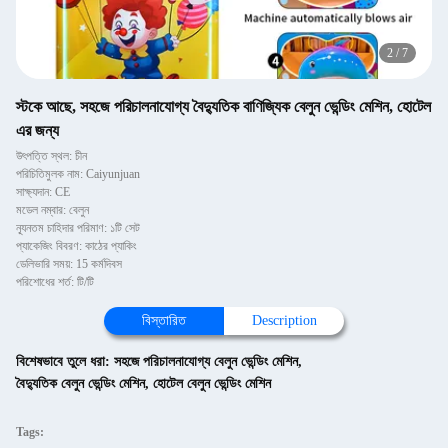
2
/
7
স্টকে আছে, সহজে পরিচালনাযোগ্য বৈদ্যুতিক বাণিজ্যিক বেলুন ভেন্ডিং মেশিন, হোটেল
এর জন্য
উৎপত্তি স্থল: চীন
পরিচিতিমুলক নাম: Caiyunjuan
সাক্ষ্যদান: CE
মডেল নম্বার: বেলুন
ন্যূনতম চাহিদার পরিমাণ: ১টি সেট
প্যাকেজিং বিবরণ: কাঠের প্যাকিং
ডেলিভারি সময়: 15 কর্মদিবস
পরিশোধের শর্ত: টি/টি
বিস্তারিত
Description
বিশেষভাবে তুলে ধরা:
সহজে পরিচালনাযোগ্য বেলুন ভেন্ডিং মেশিন
,
বৈদ্যুতিক বেলুন ভেন্ডিং মেশিন
,
হোটেল বেলুন ভেন্ডিং মেশিন
Tags: