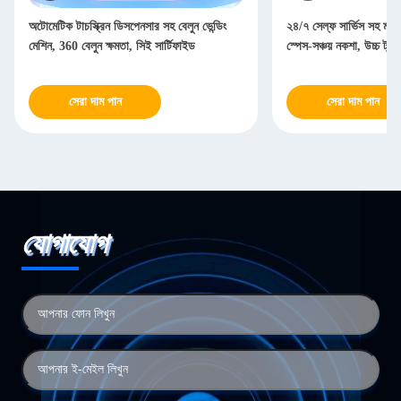
অটোমেটিক টাচস্ক্রিন ডিসপেনসার সহ বেলুন ভেন্ডিং
২৪/৭ সেল্ফ সার্ভিস সহ মলের
মেশিন, 360 বেলুন ক্ষমতা, সিই সার্টিফাইড
স্পেস-সঞ্চয় নকশা, উচ্চ ট্
সেরা দাম পান
সেরা দাম পান
যোগাযোগ