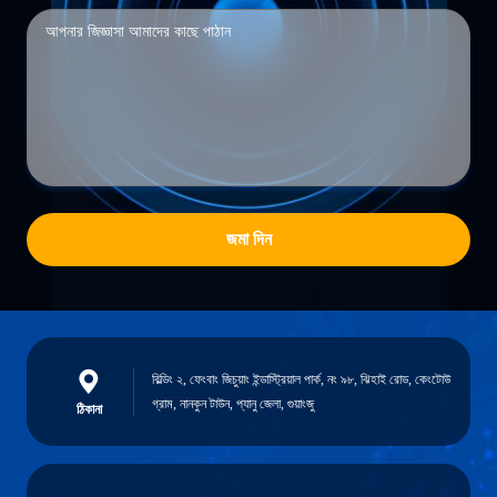
জমা দিন
বিল্ডিং ২, ফেংবাং জিচুয়াং ইন্ডাস্ট্রিয়াল পার্ক, নং ৯৮, ঝিহাই রোড, কেংটোউ
গ্রাম, নানকুন টাউন, প্যানু জেলা, গুয়াংজু
ঠিকানা