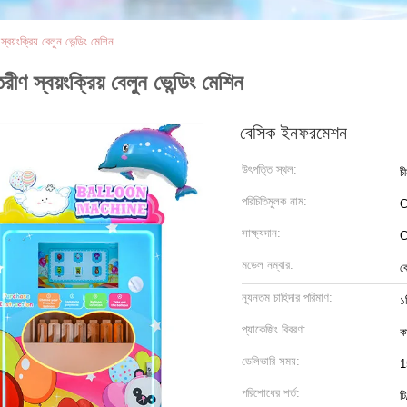
বয়ংক্রিয় বেলুন ভেন্ডিং মেশিন
ণ স্বয়ংক্রিয় বেলুন ভেন্ডিং মেশিন
বেসিক ইনফরমেশন
উৎপত্তি স্থল:
চ
পরিচিতিমুলক নাম:
C
সাক্ষ্যদান:
মডেল নম্বার:
ব
ন্যূনতম চাহিদার পরিমাণ:
১
প্যাকেজিং বিবরণ:
ক
ডেলিভারি সময়:
1
পরিশোধের শর্ত:
টি