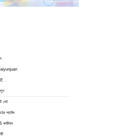
ীন
aiyunjuan
CE
েলুন
টি সেট
াঠের প্যাকিং
5 কর্মদিবস
/টি