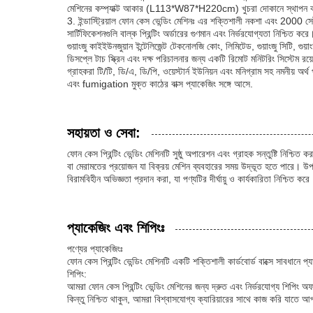
মেশিনের কম্প্যাক্ট আকার (L113*W87*H220cm) খুচরা দোকানে স্থাপন
3. ইন্ডাস্ট্রিয়াল ফোন কেস ভেন্ডিং মেশিনঃ এর শক্তিশালী নকশা এবং 2000 সে
সার্টিফিকেশনগুলি বাল্ক প্রিন্টিং অর্ডারের গুণমান এবং নির্ভরযোগ্যতা নিশ্চিত করে
গুয়াংজু কাইইউনজুয়ান ইন্টেলিজেন্ট টেকনোলজি কোং, লিমিটেড, গুয়াংজু সিটি, গ
ডিসপ্লে টাচ স্ক্রিন এবং দক্ষ পরিচালনার জন্য একটি রিমোট মনিটরিং সিস্টেম রয়
গ্রাহকরা টি/টি, ডি/এ, ডি/পি, ওয়েস্টার্ন ইউনিয়ন এবং মনিগ্রাম সহ নমনীয় অ
এবং fumigation মুক্ত কাঠের বাক্স প্যাকেজিং সঙ্গে আসে.
সহায়তা ও সেবা:
ফোন কেস প্রিন্টিং ভেন্ডিং মেশিনটি সুষ্ঠু অপারেশন এবং গ্রাহক সন্তুষ্টি নিশ্
বা মেরামতের প্রয়োজন যা বিক্রয় মেশিন ব্যবহারের সময় উদ্ভূত হতে পারে। উ
বিরামবিহীন অভিজ্ঞতা প্রদান করা, যা পণ্যটির দীর্ঘায়ু ও কার্যকারিতা নিশ্চিত করে
প্যাকেজিং এবং শিপিংঃ
পণ্যের প্যাকেজিংঃ
ফোন কেস প্রিন্টিং ভেন্ডিং মেশিনটি একটি শক্তিশালী কার্ডবোর্ড বাক্সে সাবধানে
শিপিং:
আমরা ফোন কেস প্রিন্টিং ভেন্ডিং মেশিনের জন্য দ্রুত এবং নির্ভরযোগ্য শিপিং
কিন্তু নিশ্চিত থাকুন, আমরা বিশ্বাসযোগ্য ক্যারিয়ারের সাথে কাজ করি যাতে 