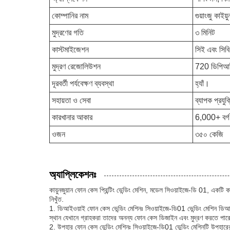
কোম্পানির নাম
গুয়াংজু কাইয
মুদ্রণের গতি
৩ মিনিট
কাস্টমাইজেশন
সিই এবং সিবি
মুদ্রণ রেজোলিউশন
720 ডিপিআই
দূরবর্তী পর্যবেক্ষণ ব্যবস্থা
হ্যাঁ।
সহায়তা ও সেবা
ব্যাপক প্রযুক
কারখানার আকার
6,000+ বর্গ 
ওজন
৩৫০ কেজি
অ্যাপ্লিকেশনঃ
কায়ুনজুয়ান ফোন কেস প্রিন্টিং ভেন্ডিং মেশিন, মডেল সিওয়াইজে-ডি 01, একটি ক
নিখুঁত.
1. ডিআইওয়াই ফোন কেস ভেন্ডিং মেশিনঃ সিওয়াইজে-ডি01 ভেন্ডিং মেশিন ডিআই
স্থান যেখানে গ্রাহকরা তাদের অনন্য ফোন কেস ডিজাইন এবং মুদ্রণ করতে পা
2. উপহার ফোন কেস ভেন্ডিং মেশিনঃ সিওয়াইজে-ডি01 ভেন্ডিং মেশিনটি উপহারের 