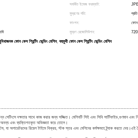
সমর্থিত ইমেজ ফরম্যাট:
JP
মুদ্রণের গতি:
প্রতি
ফাংশন:
ফোন ক
াদি
মুদ্রণ রেজোলিউশন:
720
ুবিধাজনক ফোন কেস প্রিন্টিং ভেন্ডিং মেশিন
বহুমুখী ফোন কেস প্রিন্টিং ভেন্ডিং মেশিন
,
িন্ন সেটিংসে দক্ষতার সাথে কাজ করার জন্য সজ্জিত। মেশিনটি সিই এবং সিবি সার্টিফাইড,গুণমান এবং ন
টি অনন্য এবং ব্যক্তিগতকৃত অভিজ্ঞতা করে তোলে।
ম, যা অপারেটরদের রিয়েল টাইমে বিক্রয়, স্টক স্তর এবং মেশিনের কর্মক্ষমতা ট্র্যাক করতে দেয়।এই বৈশ