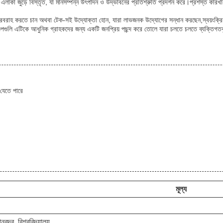
লাকা জুড়ে বিস্তৃত, যা মানসম্পন্ন উৎপাদন ও উদ্ভাবনের প্রতিশ্রুতি প্রদর্শন করে।প্রশস্ত কারখানাটি 
রবরাহ করতে চান অথবা টেক-সই উদ্যোক্তা হোন, যারা লাভজনক উদ্যোগের সন্ধান করছেন,স্বয়ংক্রিয় 
কল্পগুলি এটিকে আধুনিক গ্রাহকদের জন্য একটি জনপ্রিয় পছন্দ করে তোলে যারা চলতে চলতে ব্যক্তিগতক
যেতে পারে
মূল্য
বন্দর, বিশ্ববিদ্যালয়