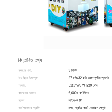
বিস্তারিত তথ্য
মুদ্রণের গতি:
3 মিনিট
টাচ স্ক্রিন ডিসপ্লে:
27 ইঞ্চি/32 ইঞ্চি তরঙ্গ স্ফটিক প্রদর্শন
আকার:
L113*W87*H220 সেমি
কারখানার আকার:
6,000+ বর্গ মিটার
মডেল:
সাইজ-ডি 04
অর্থ প্রদানের পদ্ধতি:
নগদ, ক্রেডিট কার্ড, মোবাইল পেমেন্ট