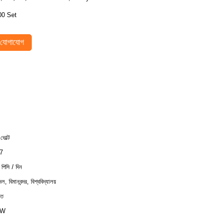
00 Set
যোগাযোগ
ভোল্ট
7
পিসি / দিন
ল, বিমানবন্দর, বিশ্ববিদ্যালয়
াত
0W