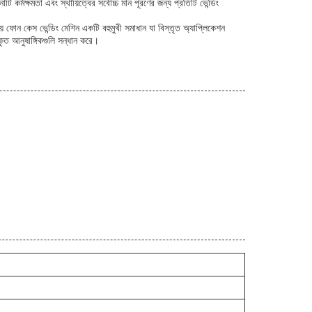
কর্মক্ষমতা এবং স্থায়িত্বের সর্বোচ্চ মান পূরণের জন্য প্রতিটি ভেন্ডিং
ফোন কেস ভেন্ডিং মেশিন একটি বহুমুখী সমাধান যা বিস্তৃত অ্যাপ্লিকেশন
ৃত আনুষাঙ্গিকগুলি সন্ধান করে।