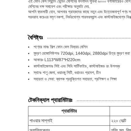
এই ফোন কেস প্রিন্টিং ভেন্ডিং মেশিনের উৎপাদন সুবিধা ৬০০০ বর্গমিটারেরও বেশি এ
মেশিনের দক্ষ সমাবেশ এবং পরীক্ষার অনুমতি দেয়.
আপনি ব্যবসায়ী হোন, আপনার গ্রাহকদের কাছে নতুন এবং উত্তেজনাপূর্ণ পণ্য স
সরবরাহ করেএর মসৃণ নকশা, নির্ভরযোগ্য পারফরম্যান্স এবং কাস্টমাইজযোগ্য বি
বৈশিষ্ট্যঃ
পণ্যের নামঃ শিল্প ফোন কেস বিক্রয় মেশিন
মুদ্রণ রেজোলিউশনঃ 720dpi, 1440dpi, 2880dpi চিত্র মুদ্রণ করা 
আকারঃ L113*W87*H220cm
কাস্টমাইজেশনঃ সিই এবং সিবি সার্টিফাইড, কাস্টমাইজড রং উপলব্ধ
স্থানঃ পাণু জেলা, গুয়াংজু সিটি, গুয়াংডং প্রদেশ, চীন
সহায়তা ও সেবা: ব্যাপক প্রযুক্তিগত সহায়তা, প্রশিক্ষণ ও শিক্ষা
টেকনিক্যাল প্যারামিটারঃ
প্যারামিটার
পাওয়ার সাপ্লাই
২২০ ভোল্ট
অ্যাপ্লিকেশন
শপিং মল, বিমান