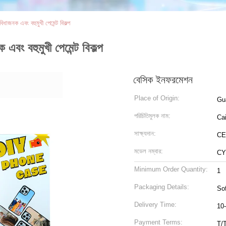
বিধাজনক এবং বহুমুখী পেমেন্ট বিকল্প
 এবং বহুমুখী পেমেন্ট বিকল্প
বেসিক ইনফরমেশন
Place of Origin:
Gu
পরিচিতিমুলক নাম:
Ca
সাক্ষ্যদান:
CE
মডেল নম্বার:
CY
Minimum Order Quantity:
1
Packaging Details:
So
Delivery Time:
10
Payment Terms:
T/