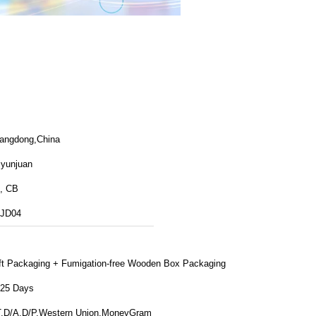
angdong,China
iyunjuan
, CB
JD04
ft Packaging + Fumigation-free Wooden Box Packaging
-25 Days
T,D/A,D/P,Western Union,MoneyGram