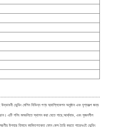
্ভাবনী ভেন্ডিং মেশিন বিভিন্ন পণ্য অ্যাপ্লিকেশন অনুষ্ঠান এবং দৃশ্যকল্প জন্য
চান। এটি শপিং মলগুলিতে স্থাপন করা যেতে পারে,আর্ক্যাড, এবং সৃজনশীল
 স্মরণীয় উপহার হিসাবে ব্যক্তিগতকৃত ফোন কেস তৈরি করতে পারেনএই ভেন্ডিং