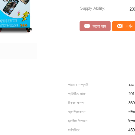
Supply Ability:
20
এখন 
ভালো দাম
পাওয়ার সাপ্লাই:
২২০ 
প্রতিষ্ঠিত সাল:
201
বিক্রয় ক্ষমতা:
360 
অ্যাপ্লিকেশন:
শপিংম
চ্যাসিস উপাদান:
ইস্প
সর্বশক্তি:
45