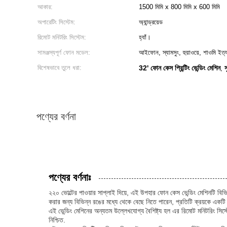
আকার:
1500 মিমি x 800 মিমি x 600 মিমি
অপারেটিং সিস্টেম:
অ্যান্ড্রয়েড
রিমোট মনিটরিং সিস্টেম:
হ্যাঁ।
সামঞ্জস্যপূর্ণ ফোন মডেল:
আইফোন, স্যামসুং, হুয়াওয়ে, শাওমি ইত্য
বিশেষভাবে তুলে ধরা:
32' ফোন কেস প্রিন্টিং ভেন্ডিং মেশিন
স
,
পণ্যের বর্ণনা
পণ্যের বর্ণনাঃ
২২০ ভোল্টের পাওয়ার সাপ্লাই দিয়ে, এই উপহার ফোন কেস ভেন্ডিং মেশিনটি বিভ
করার জন্য বিভিন্ন রঙের মধ্যে থেকে বেছে নিতে পারেন, প্রতিটি ক্রয়কে এক
এই ভেন্ডিং মেশিনের অন্যতম উল্লেখযোগ্য বৈশিষ্ট্য হল এর রিমোট মনিটরিং সিস্টে
নিশ্চিত.