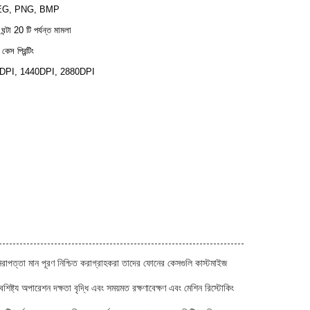
EG, PNG, BMP
 ঘন্টা 20 টি পর্যন্ত মামলা
েস প্রিন্টিং
DPI, 1440DPI, 2880DPI
িরাপত্তা মান পূরণ নিশ্চিত করাগ্রাহকরা তাদের ফোনের কেসগুলি কাস্টমাইজ
িষ্ট্য অপারেশন দক্ষতা বৃদ্ধি এবং সময়মত রক্ষণাবেক্ষণ এবং মেশিন রিস্টোকিং