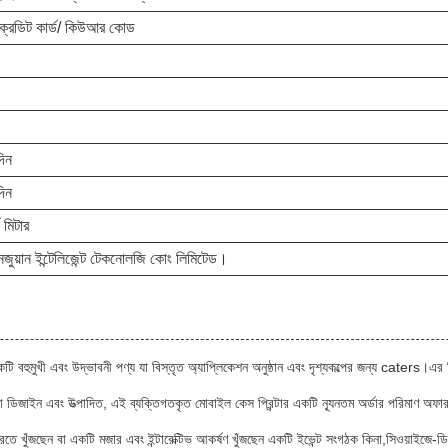
 ক্রেডিট কার্ড/ কিউআর কোড
দিন
দিন
 মিটার
য়ুনজুয়ান ইন্টেলিজেন্ট টেকনোলজি কোং লিমিটেড।
মুখী এবং উদ্ভাবনী পণ্য যা বিস্তৃত অ্যাপ্লিকেশন অনুষ্ঠান এবং দৃশ্যকল্পের জন্য caters।এর সি
দ্বারা ডিজাইন এবং উত্পাদিত, এই ব্যক্তিগতকৃত মোবাইল কেস প্রিন্টার একটি ন্যূনতম অর্ডার পরিমাণ অ
ঁজছেন বা একটি মজার এবং ইন্টারেক্টিভ আকর্ষণ খুঁজছেন একটি ইভেন্ট সংগঠক কিনা,সিওয়াইজে-ডি০১ অ