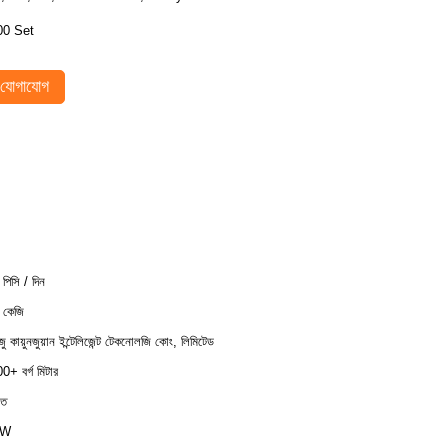
00 Set
যোগাযোগ
পিসি / দিন
 কেজি
ংজু কায়ুনজুয়ান ইন্টেলিজেন্ট টেকনোলজি কোং, লিমিটেড
0+ বর্গ মিটার
াত
0W