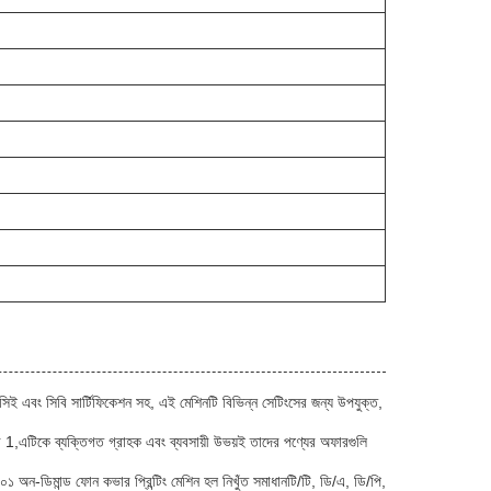
ই এবং সিবি সার্টিফিকেশন সহ, এই মেশিনটি বিভিন্ন সেটিংসের জন্য উপযুক্ত,
ফার 1,এটিকে ব্যক্তিগত গ্রাহক এবং ব্যবসায়ী উভয়ই তাদের পণ্যের অফারগুলি
ন-ডিমান্ড ফোন কভার প্রিন্টিং মেশিন হল নিখুঁত সমাধানটি/টি, ডি/এ, ডি/পি,