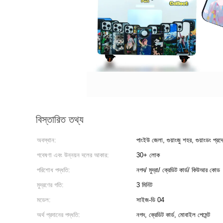
বিস্তারিত তথ্য
অবস্থান:
পাংইউ জেলা, গুয়াংজু শহর, গুয়াংডং প্রদ
গবেষণা এবং উন্নয়ন দলের আকার:
30+ লোক
পরিশোধ পদ্ধতি:
নগদ/ মুদ্রা/ ক্রেডিট কার্ড/ কিউআর কোড
মুদ্রণের গতি:
3 মিনিট
মডেল:
সাইজ-ডি 04
অর্থ প্রদানের পদ্ধতি:
নগদ, ক্রেডিট কার্ড, মোবাইল পেমেন্ট