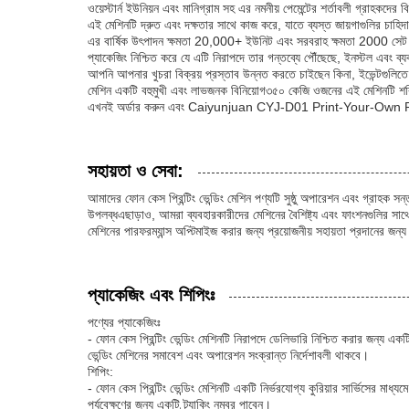
ওয়েস্টার্ন ইউনিয়ন এবং মানিগ্রাম সহ এর নমনীয় পেমেন্টের শর্তাবলী গ্রাহকদের
এই মেশিনটি দ্রুত এবং দক্ষতার সাথে কাজ করে, যাতে ব্যস্ত জায়গাগুলির চাহি
এর বার্ষিক উৎপাদন ক্ষমতা 20,000+ ইউনিট এবং সরবরাহ ক্ষমতা 2000 সেট ধন
প্যাকেজিং নিশ্চিত করে যে এটি নিরাপদে তার গন্তব্যে পৌঁছেছে, ইনস্টল এবং ব্য
আপনি আপনার খুচরা বিক্রয় প্রস্তাব উন্নত করতে চাইছেন কিনা, ইভেন্টগুলিত
মেশিন একটি বহুমুখী এবং লাভজনক বিনিয়োগ৩৫০ কেজি ওজনের এই মেশিনটি শক্তিশাল
এখনই অর্ডার করুন এবং Caiyunjuan CYJ-D01 Print-Your-Own Phon
সহায়তা ও সেবা:
আমাদের ফোন কেস প্রিন্টিং ভেন্ডিং মেশিন পণ্যটি সুষ্ঠু অপারেশন এবং গ্রাহক স
উপলব্ধএছাড়াও, আমরা ব্যবহারকারীদের মেশিনের বৈশিষ্ট্য এবং ফাংশনগুলির সাথে
মেশিনের পারফরম্যান্স অপ্টিমাইজ করার জন্য প্রয়োজনীয় সহায়তা প্রদানের জন্
প্যাকেজিং এবং শিপিংঃ
পণ্যের প্যাকেজিংঃ
- ফোন কেস প্রিন্টিং ভেন্ডিং মেশিনটি নিরাপদে ডেলিভারি নিশ্চিত করার জন্য এক
ভেন্ডিং মেশিনের সমাবেশ এবং অপারেশন সংক্রান্ত নির্দেশাবলী থাকবে।
শিপিং:
- ফোন কেস প্রিন্টিং ভেন্ডিং মেশিনটি একটি নির্ভরযোগ্য কুরিয়ার সার্ভিসের ম
পর্যবেক্ষণের জন্য একটি ট্র্যাকিং নম্বর পাবেন।