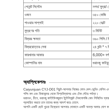
পেমেন্ট সিস্টেম
নগদ/ মুদ্রা/
ওজন
৩৫০ কেজি
পাওয়ার সাপ্লাই
২২০ ভোল্ট
মুদ্রণের গতি
৩ মিনিট
বিক্রয় ক্ষমতা
৩৬০ পিসি / 
বিক্রয়োত্তর সেবা
২৪ ঘন্টা * ৭ 
কারখানার আকার
6,000+ বর্গ
কোম্পানির নাম
গুয়াংজু কাই
অ্যাপ্লিকেশনঃ
Caiyunjuan CYJ-D01 প্রিন্ট-আপনার নিজের ফোন কেস ভেন্ডিং মেশিন একটি বহু
শপিং মল এবং বিমানবন্দর থেকে বিশ্ববিদ্যালয় এবং টেক স্টোর পর্যন্ত।
গুয়াংডং, চীনে, গুয়াংজু কাইইউনজুয়ান ইন্টেলিজেন্ট টেকনোলজি কোং লিমিটেড 
প্রসারিত করতে চান তাদের জন্য আদর্শ করে তোলে.
আপনি একটি ছোট খুচরা বিক্রেতা আপনার দোকানে একটি অনন্য অফার যোগ করতে খু