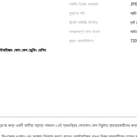
সমর্থিত ইমেজ ফরম্যাট:
JP
মুদ্রণের গতি:
প্রতি
রিমোট মনিটরিং সিস্টেম:
হ্যাঁ
সামঞ্জস্যপূর্ণ ফোন মডেল:
আইফো
মুদ্রণ রেজোলিউশন:
720
স্টমাইজড ফোন কেস ভেন্ডিং মেশিন
মুদ্রণের জন্য একটি কাটিয়া প্রান্ত সমাধান।এই স্বয়ংক্রিয় সেলফোন কেস প্রিন্টার ব্যবহারকারীদের
 কিওস্কের গুণমান এবং সুরক্ষায় বিশ্বাস করতে পারেন।কাস্টমাইজড রঙের বিকল্প ব্যবসায়ীদের তাদের ব্র্যা