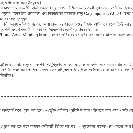
 বিস্তৃত পরিসরের জন্য উপযুক্ত।
দা মেটাতে পারে।ক্রেডিট কার্ডগ্রাহকদের সুষ্ঠু লেনদেন নিশ্চিত করতে একটি QR কোড তৈরি করা হয়েছ
্যবাদ, ব্যবসায়ীরা ধারাবাহিক এবং নির্ভরযোগ্য কর্মক্ষমতা জন্য Caiyunjuan CYJ-D01 উপর নির্
বহারের জন্য প্রস্তুত।
ে একটি অনন্য অভিজ্ঞতা প্রদান, অথবা কেবল গ্রাহকদের তাদের নিজস্ব কাস্টম ফোন কেস তৈরি করার এক
ী এবং দীর্ঘস্থায়ী, যা বিভিন্ন পরিবেশে দীর্ঘমেয়াদী ব্যবহার নিশ্চিত করে।
e Case Vending Machine এর মালিক হওয়ার সুবিধা এবং লাভের অভিজ্ঞতা অর্জন করুন
ন্তুষ্টি নিশ্চিত করার জন্য ব্যাপক পণ্য প্রযুক্তিগত সহায়তা এবং পরিষেবাগুলির সাথে আসে।আমাদের ট
 পরিচিত করার জন্য প্রশিক্ষণ সেশন অফার করি,পাশাপাশি মেশিনের কার্যকরভাবে চলমান রাখার জন্য নিয
য নিবেদিত।
টি কার্ডবোর্ড বাক্সে প্যাক করা হবে। - ভেন্ডিং মেশিনের প্রতিটি উপাদান পরিবহনের সময় কোনও ক্ষতি
াধ্যমে প্রেরণ করা হবে যাতে সময়মত ডেলিভারি নিশ্চিত করা যায়। - প্যাকেজের গন্তব্য এবং ওজনের উপ