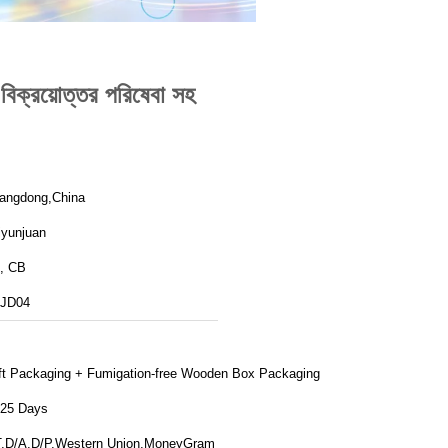
বিক্রয়োত্তর পরিষেবা সহ
angdong,China
iyunjuan
, CB
JD04
ft Packaging + Fumigation-free Wooden Box Packaging
-25 Days
T,D/A,D/P,Western Union,MoneyGram