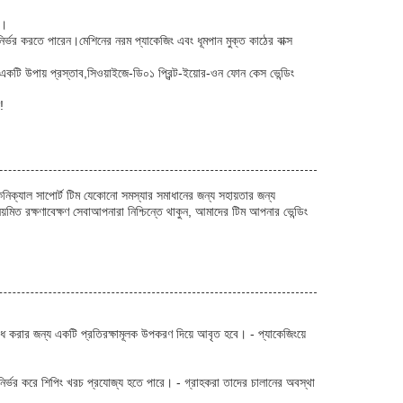
ে।
ভর করতে পারেন।মেশিনের নরম প্যাকেজিং এবং ধূমপান মুক্ত কাঠের বাক্স
টি উপায় প্রস্তাব,সিওয়াইজে-ডি০১ প্রিন্ট-ইয়োর-ওন ফোন কেস ভেন্ডিং
!
েকনিক্যাল সাপোর্ট টিম যেকোনো সমস্যার সমাধানের জন্য সহায়তার জন্য
়মিত রক্ষণাবেক্ষণ সেবাআপনারা নিশ্চিন্তে থাকুন, আমাদের টিম আপনার ভেন্ডিং
 রোধ করার জন্য একটি প্রতিরক্ষামূলক উপকরণ দিয়ে আবৃত হবে। - প্যাকেজিংয়ে
র নির্ভর করে শিপিং খরচ প্রযোজ্য হতে পারে। - গ্রাহকরা তাদের চালানের অবস্থা