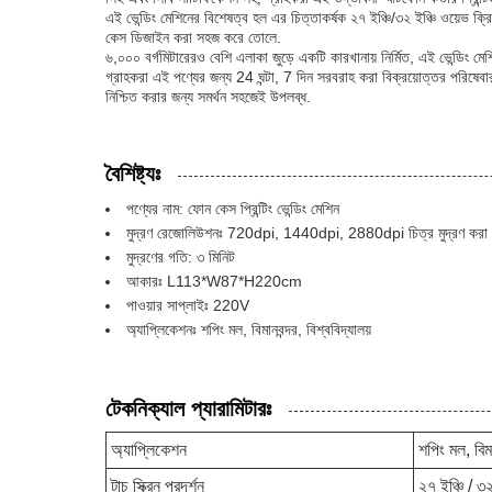
এই ভেন্ডিং মেশিনের বিশেষত্ব হল এর চিত্তাকর্ষক ২৭ ইঞ্চি/৩২ ইঞ্চি ওয়েভ ক্
কেস ডিজাইন করা সহজ করে তোলে.
৬,০০০ বর্গমিটারেরও বেশি এলাকা জুড়ে একটি কারখানায় নির্মিত, এই ভেন্ডিং মে
গ্রাহকরা এই পণ্যের জন্য 24 ঘন্টা, 7 দিন সরবরাহ করা বিক্রয়োত্তর পরিষেবা
নিশ্চিত করার জন্য সমর্থন সহজেই উপলব্ধ.
বৈশিষ্ট্যঃ
পণ্যের নাম: ফোন কেস প্রিন্টিং ভেন্ডিং মেশিন
মুদ্রণ রেজোলিউশনঃ 720dpi, 1440dpi, 2880dpi চিত্র মুদ্রণ করা 
মুদ্রণের গতি: ৩ মিনিট
আকারঃ L113*W87*H220cm
পাওয়ার সাপ্লাইঃ 220V
অ্যাপ্লিকেশনঃ শপিং মল, বিমানবন্দর, বিশ্ববিদ্যালয়
টেকনিক্যাল প্যারামিটারঃ
অ্যাপ্লিকেশন
শপিং মল, বিমা
টাচ স্ক্রিন প্রদর্শন
২৭ ইঞ্চি / ৩২