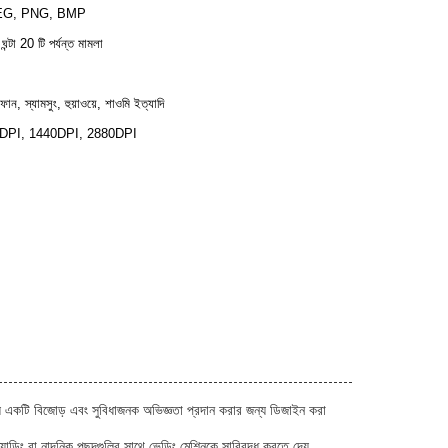
EG, PNG, BMP
 ঘন্টা 20 টি পর্যন্ত মামলা
।
ন, স্যামসুং, হুয়াওয়ে, শাওমি ইত্যাদি
DPI, 1440DPI, 2880DPI
 জন্য একটি বিজোড় এবং সুবিধাজনক অভিজ্ঞতা প্রদান করার জন্য ডিজাইন করা
ন্ডিং বা নান্দনিক পছন্দগুলির সাথে ভেন্ডিং মেশিনকে সারিবদ্ধ করতে দেয়.