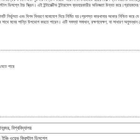
রিস্টাল ডিসপ্লে টাচ স্ক্রিন। এই ইন্টারেক্টিভ ইন্টারফেস ব্যবহারকারীর অভিজ্ঞতা উন্নত করে।গ্রাহ
শিনটি নির্ভুলতা এবং বিশদ বিবরণে মনোযোগ দিয়ে নির্মিত হয়।প্রশস্ত কারখানার আকার নিশ্চিত করে যে 
র সাথে মনের শান্তি উপভোগ করতে পারেন। এটি সমস্যা সমাধান, রক্ষণাবেক্ষণ, বা সাধারণ অনুসন্ধান 
যেতে পারে
নবন্দর, বিশ্ববিদ্যালয়
 ইঞ্চি ওয়েভ ক্রিস্টাল ডিসপ্লে