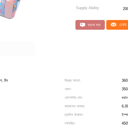
Supply Ability:
20
এখন 
ভালো দাম
েশ, চীন
বিক্রয় ক্ষমতা:
360 
ওজন:
350
কোম্পানির নাম:
গুয়া
কারখানার আকার:
6,00
চ্যাসিস উপাদান:
ইস্প
সর্বশক্তি:
45