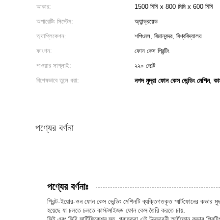
আকার:
1500 মিমি x 800 মিমি x 600 মিমি
অপারেটিং সিস্টেম:
অ্যান্ড্রয়েড
অ্যাপ্লিকেশন:
শপিংমল, বিমানবন্দর, বিশ্ববিদ্যালয়
ফাংশন:
ফোন কেস প্রিন্টিং
পাওয়ার সাপ্লাই:
২২০ ভোল্ট
বিশেষভাবে তুলে ধরা:
নগদ মুদ্রা ফোন কেস ভেন্ডিং মেশিন
কা
,
পণ্যের বর্ণনা
পণ্যের বর্ণনাঃ
প্রিন্ট-ইয়োর-ওন ফোন কেস ভেন্ডিং মেশিনটি ব্যক্তিগতকৃত স্মার্টফোনের কভার 
হয়েছে যা চলতে চলতে কাস্টমাইজড ফোন কেস তৈরি করতে চায়.
সিই এবং সিবি সার্টিফিকেশন সহ, গ্রাহকরা এই উদ্ভাবনী স্মার্টফোন কভার প্রিন্টিং