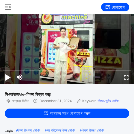
যোগাযোগ
সিওয়াইজে৭৬৮-পিৎজা বিক্রয় যন্ত্র
অন্যান্য ভিডিও
December 31, 2024
Keyword:
পিজা ভেন্ডিং মেশিন
আমাদের সাথে যোগাযোগ করুন
Tags:
#
পিজা কিওস্ক মেশিন
#
স্ব পরিবেশন পিজ্জা মেশিন
#
পিৎজা বিতরণ মেশিন