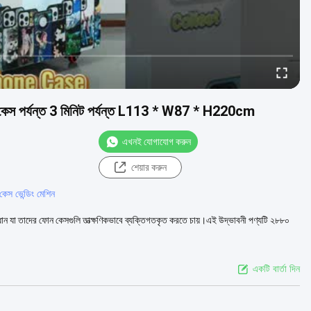
প্রতি কেস পর্যন্ত 3 মিনিট পর্যন্ত L113 * W87 * H220cm
এখনই যোগাযোগ করুন
শেয়ার করুন
কেস ভেন্ডিং মেশিন
 সমাধান যা তাদের ফোন কেসগুলি তাত্ক্ষণিকভাবে ব্যক্তিগতকৃত করতে চায়।এই উদ্ভাবনী পণ্যটি ২৮৮০
একটি বার্তা দিন