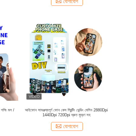
যোগাযোগ
ি শপিং মল /
আইফোন সামঞ্জস্যপূর্ণ ফোন কেস প্রিন্টিং ভেন্ডিং মেশিন 2880Dpi
1440Dpi 720Dpi দ্রুত মুদ্রণ সহ
যোগাযোগ