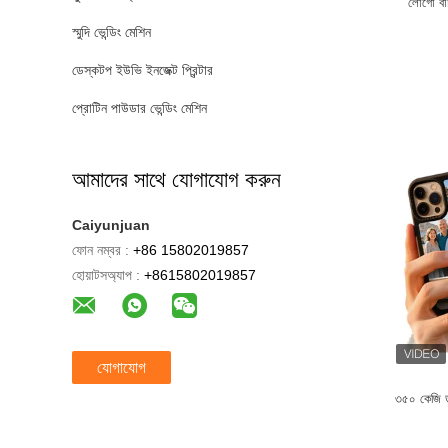
লোগো বাণি
স্মুদি ভেন্ডিং মেশিন
ডেস্কটপ ইউভি ইনজেক্ট প্রিন্টার
প্রোটিন পাউডার ভেন্ডিং মেশিন
আমাদের সাথে যোগাযোগ করুন
Caiyunjuan
ফোন নম্বর :
+86 15802019857
হোয়াটসঅ্যাপ :
+8615802019857
যোগাযোগ
৩৫০ কেজি ড