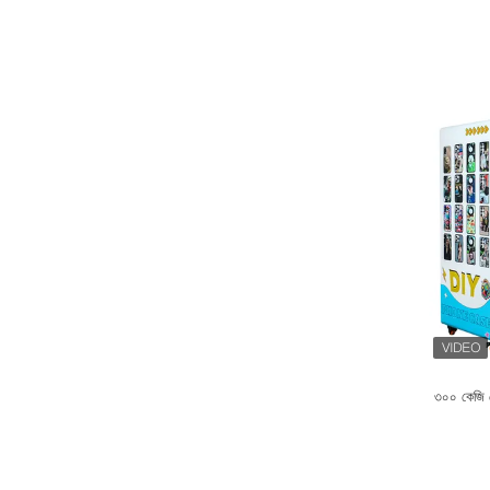
৩০০ কেজি হো