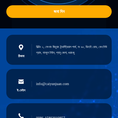
জমা দিন
বিল্ডিং ২, ফেংবাং জিচুয়াং ইন্ডাস্ট্রিয়াল পার্ক, নং ৯৮, ঝিহাই রোড, কেংটোউ
গ্রাম, নানকুন টাউন, প্যানু জেলা, গুয়াংজু
ঠিকানা
info@caiyunjuan.com
ই-মেইল