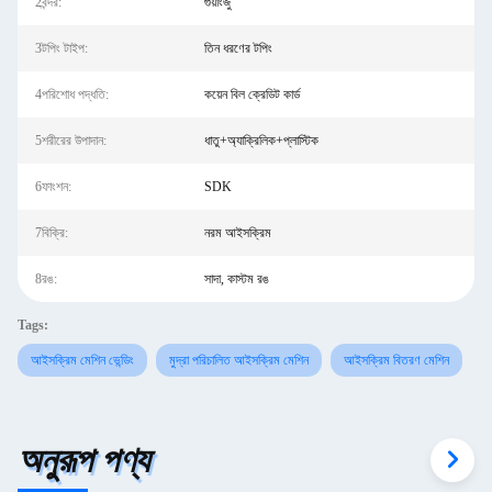
2বন্দর:
গুয়াংজু
3টপিং টাইপ:
তিন ধরণের টপিং
4পরিশোধ পদ্ধতি:
কয়েন বিল ক্রেডিট কার্ড
5শরীরের উপাদান:
ধাতু+অ্যাক্রিলিক+প্লাস্টিক
6ফাংশন:
SDK
7বিক্রি:
নরম আইসক্রিম
8রঙ:
সাদা, কাস্টম রঙ
Tags:
আইসক্রিম মেশিন ভেন্ডিং
মুদ্রা পরিচালিত আইসক্রিম মেশিন
আইসক্রিম বিতরণ মেশিন
অনুরূপ পণ্য