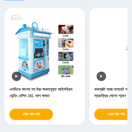
এসডিকে ফাংশন সহ উচ্চ ক্ষমতাযুক্ত আইসক্রিম
কমপ্যাক্ট সহজ অপারেট আইসক
ভেন্ডিং মেশিন 28L কাপ ক্ষমতা
স্বয়ংক্রিয় লোগো গ্রহণ
সেরা দাম পান
সেরা দাম পান