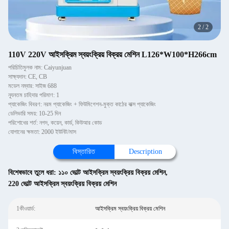
2
/
2
110V 220V আইসক্রিম স্বয়ংক্রিয় বিক্রয় মেশিন L126*W100*H266cm
পরিচিতিমুলক নাম: Caiyunjuan
সাক্ষ্যদান: CE, CB
মডেল নম্বার: সাইজ 688
ন্যূনতম চাহিদার পরিমাণ: 1
প্যাকেজিং বিবরণ: নরম প্যাকেজিং + ফিউমিগেশন-মুক্ত কাঠের বাক্স প্যাকেজিং
ডেলিভারি সময়: 10-25 দিন
পরিশোধের শর্ত: নগদ, কয়েন, কার্ড, কিউআর কোড
যোগানের ক্ষমতা: 2000 ইউনিট/মাস
বিস্তারিত
Description
বিশেষভাবে তুলে ধরা:
১১০ ভোল্ট আইসক্রিম স্বয়ংক্রিয় বিক্রয় মেশিন
,
220 ভোল্ট আইসক্রিম স্বয়ংক্রিয় বিক্রয় মেশিন
1কীওয়ার্ড:
আইসক্রিম স্বয়ংক্রিয় বিক্রয় মেশিন