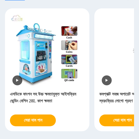
এসডিকে ফাংশন সহ উচ্চ ক্ষমতাযুক্ত আইসক্রিম
কমপ্যাক্ট সহজ অপারেট আইসক
ভেন্ডিং মেশিন 28L কাপ ক্ষমতা
স্বয়ংক্রিয় লোগো গ্রহণ
সেরা দাম পান
সেরা দাম পান