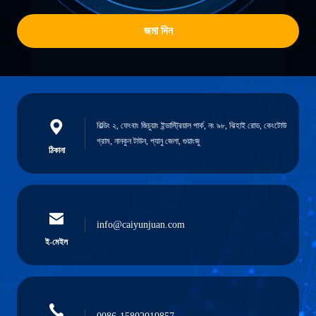
জমা দিন
বিল্ডিং ২, ফেংবাং জিচুয়াং ইন্ডাস্ট্রিয়াল পার্ক, নং ৯৮, ঝিহাই রোড, কেংটোউ
গ্রাম, নানকুন টাউন, প্যানু জেলা, গুয়াংজু
ঠিকানা
info@caiyunjuan.com
ই-মেইল