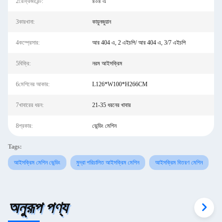
2রেফ্রিজারেন্ট:
৪০৪ এ
3কারখানা:
কায়ুনজুয়ান
4কম্প্রেসার:
আর 404 এ, 2 এইচপি/ আর 404 এ, 3/7 এইচপি
5বিক্রি:
নরম আইসক্রিম
6মেশিনের আকার:
L126*W100*H266CM
7খাবারের ধরন:
21-35 ধরনের খাবার
8প্রকার:
ভেন্ডিং মেশিন
Tags:
আইসক্রিম মেশিন ভেন্ডিং
মুদ্রা পরিচালিত আইসক্রিম মেশিন
আইসক্রিম বিতরণ মেশিন
অনুরূপ পণ্য