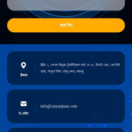
জমা দিন
বিল্ডিং ২, ফেংবাং জিচুয়াং ইন্ডাস্ট্রিয়াল পার্ক, নং ৯৮, ঝিহাই রোড, কেংটোউ
গ্রাম, নানকুন টাউন, প্যানু জেলা, গুয়াংজু
ঠিকানা
info@caiyunjuan.com
ই-মেইল