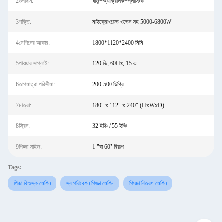
2উপাদান:
ধাতু+অ্যাক্রিলিক+প্লাস্টিক
3শক্তি:
মাইক্রোওয়েভ ওভেন সহ 5000-6800W
4মেশিনের আকার:
1800*1120*2400 মিমি
5পাওয়ার সাপ্লাই:
120 ভি, 60Hz, 15 এ
6তাপমাত্রা পরিসীমা:
200-500 ডিগ্রি
7মাত্রা:
180" x 112" x 240" (HxWxD)
8স্ক্রিন:
32 ইঞ্চি / 55 ইঞ্চি
9পিজ্জা সাইজ:
1 "বা 60" বিকল্প
Tags:
পিজা কিওস্ক মেশিন
স্ব পরিবেশন পিজ্জা মেশিন
পিৎজা বিতরণ মেশিন