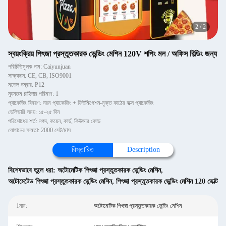
2
/
2
স্বয়ংক্রিয় পিৎজা প্রস্তুতকারক ভেন্ডিং মেশিন 120V শপিং মল / অফিস বিল্ডিং জন্য
পরিচিতিমুলক নাম: Caiyunjuan
সাক্ষ্যদান: CE, CB, ISO9001
মডেল নম্বার: P12
ন্যূনতম চাহিদার পরিমাণ: 1
প্যাকেজিং বিবরণ: নরম প্যাকেজিং + ফিউমিগেশন-মুক্ত কাঠের বাক্স প্যাকেজিং
ডেলিভারি সময়: ১৫-২৫ দিন
পরিশোধের শর্ত: নগদ, কয়েন, কার্ড, কিউআর কোড
যোগানের ক্ষমতা: 2000 সেট/মাস
বিস্তারিত
Description
বিশেষভাবে তুলে ধরা:
অটোমেটিক পিৎজা প্রস্তুতকারক ভেন্ডিং মেশিন
,
অটোমেটেড পিৎজা প্রস্তুতকারক ভেন্ডিং মেশিন
,
পিৎজা প্রস্তুতকারক ভেন্ডিং মেশিন 120 ভোল্ট
1নাম:
অটোমেটিক পিৎজা প্রস্তুতকারক ভেন্ডিং মেশিন