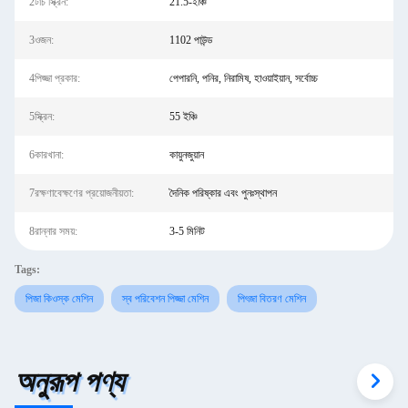
2টাচ স্ক্রিন:
21.5-ইঞ্চি
3ওজন:
1102 পাউন্ড
4পিজ্জা প্রকার:
পেপারনি, পনির, নিরামিষ, হাওয়াইয়ান, সর্বোচ্চ
5স্ক্রিন:
55 ইঞ্চি
6কারখানা:
কায়ুনজুয়ান
7রক্ষণাবেক্ষণের প্রয়োজনীয়তা:
দৈনিক পরিষ্কার এবং পুনঃস্থাপন
8রান্নার সময়:
3-5 মিনিট
Tags:
পিজা কিওস্ক মেশিন
স্ব পরিবেশন পিজ্জা মেশিন
পিৎজা বিতরণ মেশিন
অনুরূপ পণ্য