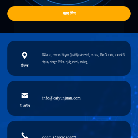
জমা দিন
বিল্ডিং ২, ফেংবাং জিচুয়াং ইন্ডাস্ট্রিয়াল পার্ক, নং ৯৮, ঝিহাই রোড, কেংটোউ
গ্রাম, নানকুন টাউন, প্যানু জেলা, গুয়াংজু
ঠিকানা
info@caiyunjuan.com
ই-মেইল