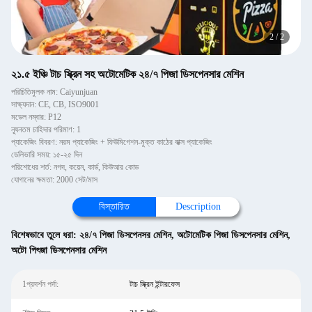
2
/
2
২১.৫ ইঞ্চি টাচ স্ক্রিন সহ অটোমেটিক ২৪/৭ পিজা ডিসপেনসার মেশিন
পরিচিতিমুলক নাম: Caiyunjuan
সাক্ষ্যদান: CE, CB, ISO9001
মডেল নম্বার: P12
ন্যূনতম চাহিদার পরিমাণ: 1
প্যাকেজিং বিবরণ: নরম প্যাকেজিং + ফিউমিগেশন-মুক্ত কাঠের বাক্স প্যাকেজিং
ডেলিভারি সময়: ১৫-২৫ দিন
পরিশোধের শর্ত: নগদ, কয়েন, কার্ড, কিউআর কোড
যোগানের ক্ষমতা: 2000 সেট/মাস
বিস্তারিত
Description
বিশেষভাবে তুলে ধরা:
২৪/৭ পিজা ডিসপেনসর মেশিন
,
অটোমেটিক পিজা ডিসপেনসার মেশিন
,
অটো পিৎজা ডিসপেনসার মেশিন
1প্রদর্শন পর্দা:
টাচ স্ক্রিন ইন্টারফেস